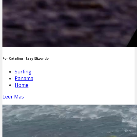
For Catalina - Izzy Elizondo
Surfing
Panama
Home
Leer Mas