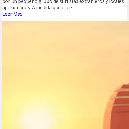
por un pequeño grupo de surfistas extranjeros y locales
apasionados. A medida que el de...
Leer Mas