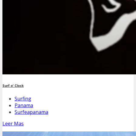
Surf o' Clock
Surfing
Panama
Surfeapanama
Leer Mas