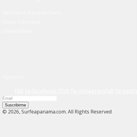
San Carlos, Panamá Oeste
Costa Esmeralda
Chame Banks
Siguenos
fab fa-facebook-f
fab fa-instagram
fab fa-twitt
Suscribirme
© 2026, Surfeapanama.com. All Rights Reserved