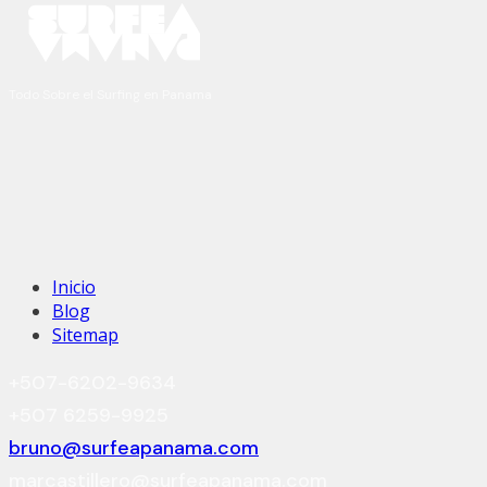
Todo Sobre el Surfing en Panama
Inicio
Blog
Sitemap
+507-6202-9634
+507 6259-9925
bruno@surfeapanama.com
marcastillero@surfeapanama.com