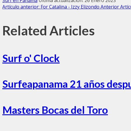
Surf en Panama
Última actualización: 26 Enero 2023
Artículo anterior: For Catalina - Izzy Elizondo
Anterior
Artí
Related Articles
Surf o' Clock
Surfeapanama 21 años desp
Masters Bocas del Toro