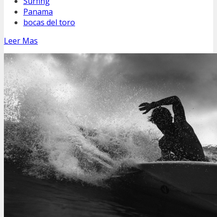
Surfing
Panama
bocas del toro
Leer Mas