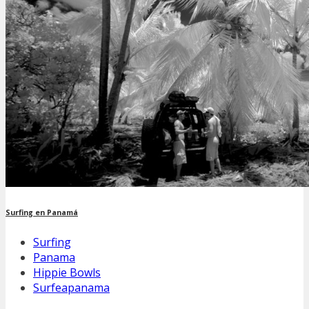
Surfing en Panamá
Surfing
Panama
Hippie Bowls
Surfeapanama