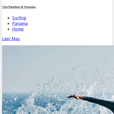
The Pipeline of Panama
Surfing
Panama
Home
Leer Mas